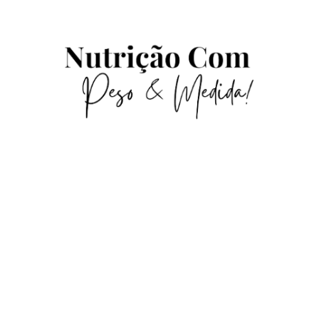
A,B,C Da Rotulagem